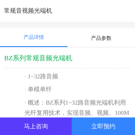
常规音视频光端机
产品详情
产品参数
BZ
系列常规音频光端机
1~
32
路音频
·
单模单纤
·
概述
：
BZ
系列
1~32路音频光端机利用
·
光纤复用技术，实现音频、视频、100M
以太网、语音、RS485及开关量等信号
马上咨询
立即预约
在同一条光纤线路中传输。